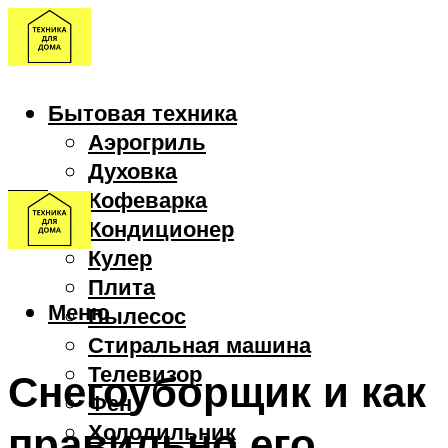
Бытовая техника
Аэрогриль
Духовка
Кофеварка
Кондиционер
Кулер
Плита
Меню
Пылесос
Стиральная машина
Телевизор
Снегоуборщик и как
Фен
правильно его
Холодильник