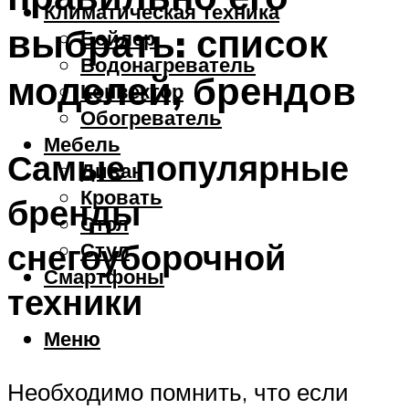
Климатическая техника
выбрать: список
Бойлер
Водонагреватель
моделей, брендов
Конвектор
Обогреватель
Мебель
Самые популярные
Диван
Кровать
бренды
Стол
снегоуборочной
Стул
Смартфоны
техники
Меню
Необходимо помнить, что если