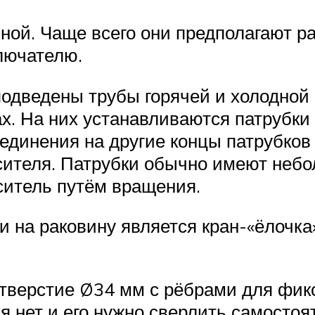
й. Чаще всего они предполагают раб
лючателю.
подведены трубы горячей и холодной 
ах. На них устанавливаются патрубки
динения на другие концы патрубков
сителя. Патрубки обычно имеют небо
ситель путём вращения.
 на раковину является кран-«ёлочка»
отверстие Ø34 мм с рёбрами для фикс
я нет и его нужно сверлить самостоя