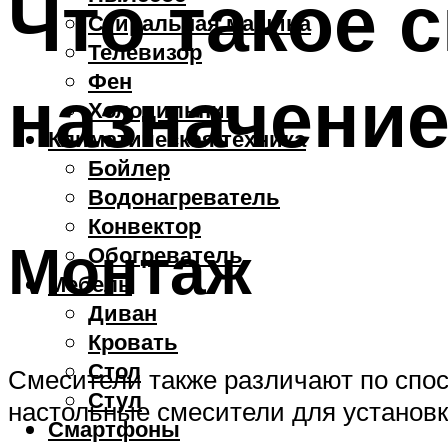
Что такое 
Стиральная машина
Телевизор
Фен
назначени
Холодильник
Климатическая техника
Бойлер
Водонагреватель
Конвектор
Монтаж
Обогреватель
Мебель
Диван
Кровать
Стол
Смесители также различают по спос
Стул
настольные смесители для установк
Смартфоны