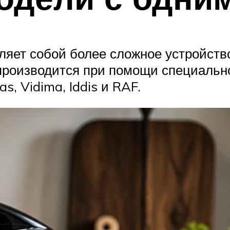
ет собой более сложное устройство, 
производится при помощи специально
, Vidima, Iddis и RAF.