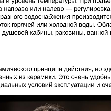
ды и уровень температуры. При подъ
го направо или налево — регулировка
 разного водоснабжения производится
оток горячей или холодной воды. Обл
 душевой кабины, раковины, ванной 
амического принципа действия, но зд
ных из керамики. Это очень удобный 
циальных условий эксплуатации и оче