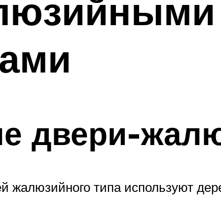
люзийными
ками
е двери-жал
ей жалюзийного типа используют дере