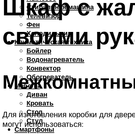
Шкаф с жа
Стиральная машина
Телевизор
Фен
своими ру
Холодильник
Климатическая техника
Бойлер
Водонагреватель
Конвектор
Межкомнатны
Обогреватель
Мебель
Диван
Кровать
Стол
Для изготовления коробки для двер
Стул
могут использоваться:
Смартфоны