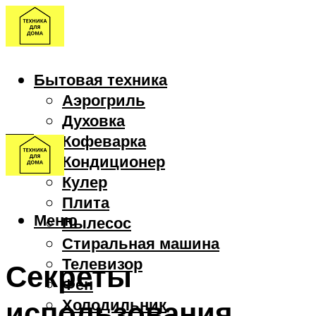
Бытовая техника
Аэрогриль
Духовка
Кофеварка
Кондиционер
Кулер
Плита
Меню
Пылесос
Стиральная машина
Телевизор
Секреты
Фен
использования
Холодильник