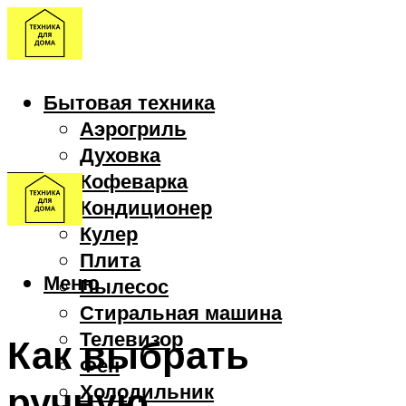
Бытовая техника
Аэрогриль
Духовка
Кофеварка
Кондиционер
Кулер
Плита
Меню
Пылесос
Стиральная машина
Телевизор
Как выбрать
Фен
ручную
Холодильник