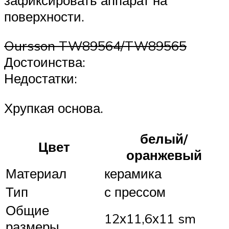
поверхности.
Oursson TW89564/TW89565
Достоинства:
Недостатки:
Хрупкая основа.
белый/
Цвет
оранжевый
Материал
керамика
Тип
с прессом
Общие
12х11,6х11 sm
размеры