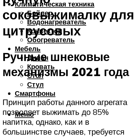
Климатическая техника
соковыжималку для
Бойлер
Водонагреватель
цитрусовых
Конвектор
Обогреватель
Мебель
Ручные шнековые
Диван
Кровать
механизмы 2021 года
Стол
Стул
Смартфоны
Принцип работы данного агрегата
позволяет выжимать до 85%
Меню
напитка, однако, как и в
большинстве случаев, требуется