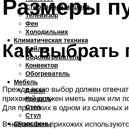
Размеры п
Стиральная машина
Телевизор
Фен
Холодильник
Климатическая техника
Как выбрать 
Бойлер
Водонагреватель
Конвектор
Обогреватель
Мебель
Прежде всего выбор должен отвечат
Диван
прихожей должен иметь ящик или пол
Кровать
Стол
Для прихожих в одном из сложных и
Стул
В небольших прихожих используются
Смартфоны