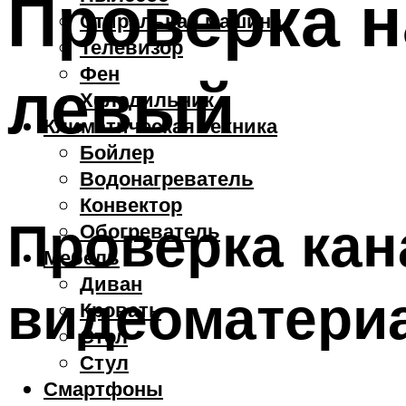
Проверка н
Стиральная машина
Телевизор
Фен
левый
Холодильник
Климатическая техника
Бойлер
Водонагреватель
Конвектор
Проверка кан
Обогреватель
Мебель
Диван
видеоматери
Кровать
Стол
Стул
Смартфоны