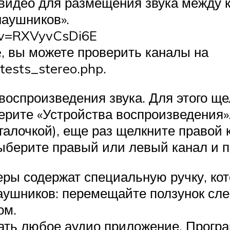
видео для размещения звука между 
наушников».
?v=RXVyvCsDi6E
e, вы можете проверить каналы на
tests_stereo.php.
воспроизведения звука. Для этого щ
ерите «Устройства воспроизведения
галочкой), еще раз щелкните правой
ыберите правый или левый канал и по
ры содержат специальную ручку, кот
наушников: перемещайте ползунок сле
ом.
ать любое аудио приложение. Програ