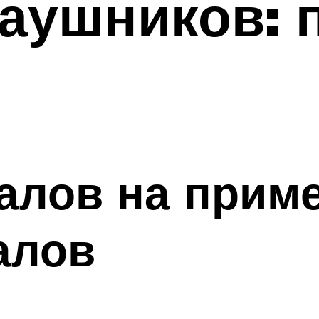
аушников: 
алов на приме
алов