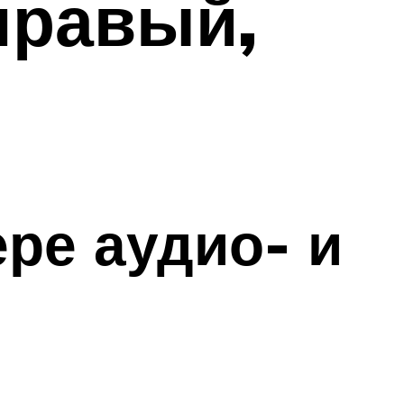
правый,
ре аудио- и