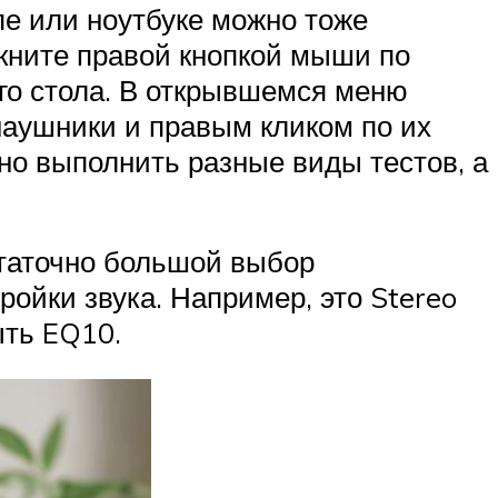
пе или ноутбуке можно тоже
кните правой кнопкой мыши по
его стола. В открывшемся меню
наушники и правым кликом по их
жно выполнить разные виды тестов, а
статочно большой выбор
ойки звука. Например, это Stereo
ыть EQ10.