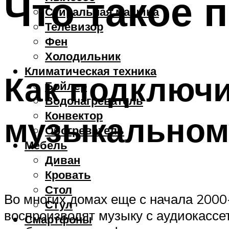
Что такое 
Стиральная машина
Телевизор
Фен
Холодильник
Климатическая техника
Как подключи
Бойлер
Водонагреватель
Конвектор
музыкальном
Обогреватель
Мебель
Диван
Кровать
Стол
Во многих домах еще с начала 2000
Стул
воспроизводят музыку с аудиокассе
Смартфоны