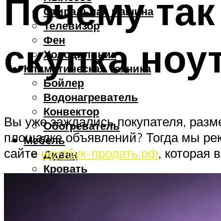
Почему так
Стиральная машина
Телевизор
Фен
скупка ноу
Холодильник
Климатическая техника
Бойлер
Водонагреватель
Конвектор
Вы уже заждались покупателя, разме
Обогреватель
площадке объявлений? Тогда мы рек
Мебель
сайте
ноутбук-продать.рф
, которая 
Диван
Кровать
Стол
Стул
Смартфоны