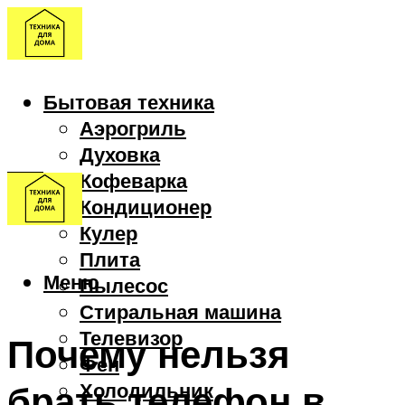
Бытовая техника
Аэрогриль
Духовка
Кофеварка
Кондиционер
Кулер
Плита
Меню
Пылесос
Стиральная машина
Телевизор
Почему нельзя
Фен
брать телефон в
Холодильник