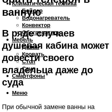
Климатическая техника
ванную
Бойлер
Водонагреватель
Конвектор
В ряде случаев
Обогреватель
Мебель
душевая кабина может
Диван
Кровать
довести своего
Стол
владельца даже до
Стул
Смартфоны
суда
Меню
При обычной замене ванны на