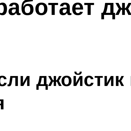
работает дж
если джойстик
я