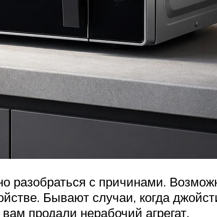
но разобраться с причинами. Возможн
йстве. Бывают случаи, когда джойст
о вам продали нерабочий агрегат.