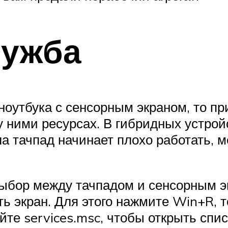
лужба
оутбука с сенсорным экраном, то пр
ними ресурсах. В гибридных устройс
а тачпад начинает плохо работать, м
выбор между тачпадом и сенсорным эк
ть экран. Для этого нажмите Win+R,
йте services.msc, чтобы открыть спи