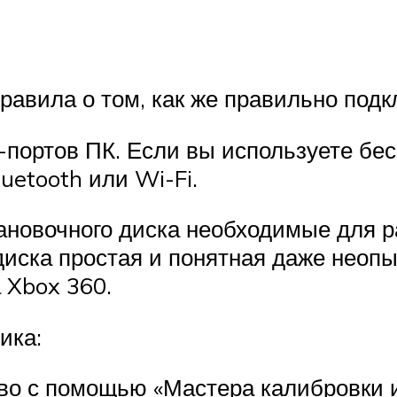
авила о том, как же правильно подк
B-портов ПК. Если вы используете бе
uetooth или Wi-Fi.
становочного диска необходимые для 
 диска простая и понятная даже нео
 Xbox 360.
ика:
во с помощью «Мастера калибровки и