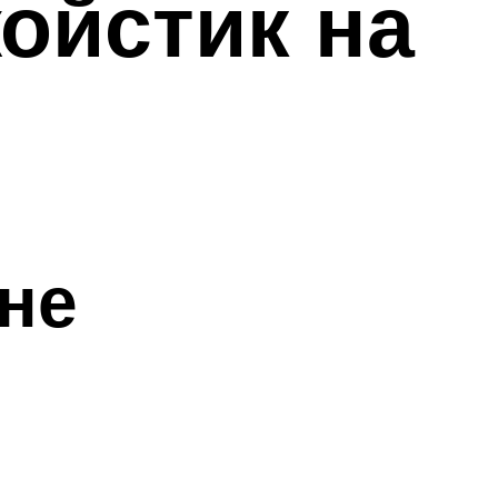
ойстик на
 не