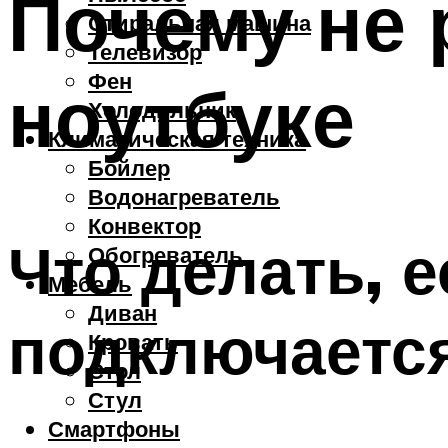
Почему не 
Стиральная машина
Телевизор
Фен
ноутбуке
Холодильник
Климатическая техника
Бойлер
Водонагреватель
Конвектор
Что делать, 
Обогреватель
Мебель
Диван
подключаетс
Кровать
Стол
Стул
Смартфоны