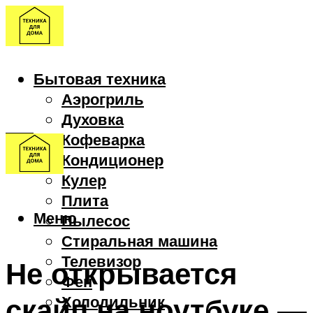
Бытовая техника
Аэрогриль
Духовка
Кофеварка
Кондиционер
Кулер
Плита
Меню
Пылесос
Стиральная машина
Телевизор
Не открывается
Фен
скайп на ноутбуке —
Холодильник