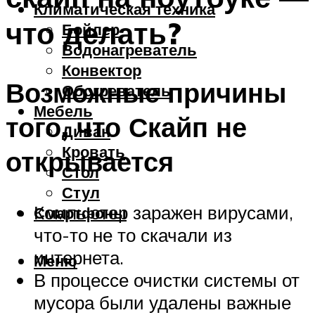
Климатическая техника
что делать?
Бойлер
Водонагреватель
Конвектор
Возможные причины
Обогреватель
Мебель
того, что Скайп не
Диван
Кровать
открывается
Стол
Стул
Компьютер заражен вирусами,
Смартфоны
что-то не то скачали из
интернета.
Меню
В процессе очистки системы от
мусора были удалены важные