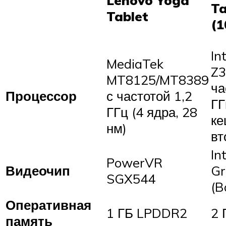
Lenovo Yoga
Ta
Tablet
(1
In
MediaTek
Z3
MT8125/MT8389
ча
Процессор
с частотой 1,2
ГГ
ГГц (4 ядра, 28
ке
нм)
вт
In
PowerVR
Видеочип
Gr
SGX544
(B
Оперативная
1 ГБ LPDDR2
2 
память