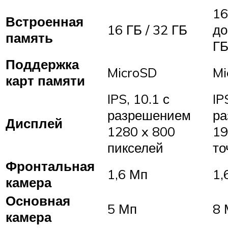
16
Встроенная
16 ГБ / 32 ГБ
до
память
ГБ
Поддержка
MicroSD
Mi
карт памяти
IPS, 10.1 с
IP
разрешением
ра
Дисплей
1280 x 800
19
пикселей
то
Фронтальная
1,6 Мп
1,
камера
Основная
5 Мп
8 
камера