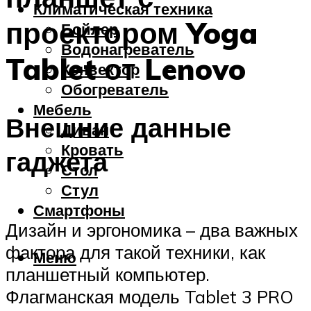
Климатическая техника
проектором Yoga
Бойлер
Водонагреватель
Tablet от Lenovo
Конвектор
Обогреватель
Мебель
Внешние данные
Диван
Кровать
гаджета
Стол
Стул
Смартфоны
Дизайн и эргономика – два важных
фактора для такой техники, как
Меню
планшетный компьютер.
Флагманская модель Tablet 3 PRO