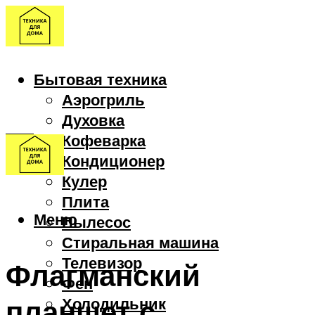
Бытовая техника
Аэрогриль
Духовка
Кофеварка
Кондиционер
Кулер
Плита
Меню
Пылесос
Стиральная машина
Телевизор
Флагманский
Фен
планшет с
Холодильник