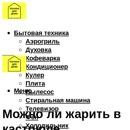
Бытовая техника
Аэрогриль
Духовка
Кофеварка
Кондиционер
Кулер
Плита
Меню
Пылесос
Стиральная машина
Телевизор
Можно ли жарить в
Фен
кастрюле
Холодильник