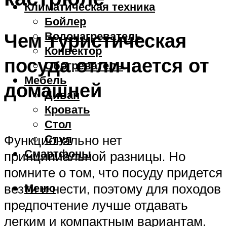
Климатическая техника
Бойлер
Чем туристическая
Водонагреватель
Конвектор
посуда отличается от
Обогреватель
Мебель
домашней
Диван
Кровать
Стол
Стул
Функционально нет
Смартфоны
принципиальной разницы. Но
помните о том, что посуду придется
Меню
везти и нести, поэтому для походов
предпочтение лучше отдавать
легким и компактным вариантам.