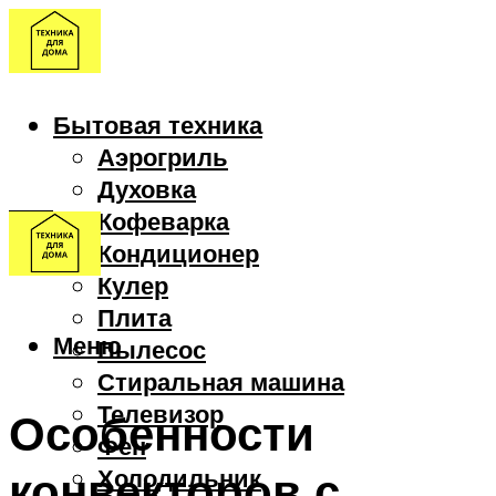
Бытовая техника
Аэрогриль
Духовка
Кофеварка
Кондиционер
Кулер
Плита
Меню
Пылесос
Стиральная машина
Телевизор
Особенности
Фен
конвекторов с
Холодильник