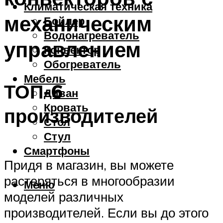
Климатическая техника
механическим
Бойлер
Водонагреватель
управлением
Конвектор
Обогреватель
Мебель
ТОП-6
Диван
Кровать
производителей
Стол
Стул
Смартфоны
Придя в магазин, вы можете
растеряться в многообразии
Меню
моделей различных
производителей. Если вы до этого