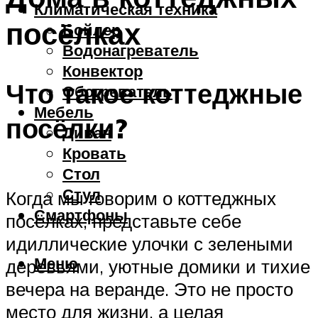
Климатическая техника
посёлках
Бойлер
Водонагреватель
Конвектор
Что такое коттеджные
Обогреватель
Мебель
посёлки?
Диван
Кровать
Стол
Стул
Когда мы говорим о коттеджных
Смартфоны
посёлках, представьте себе
идиллические улочки с зелеными
Меню
деревьями, уютные домики и тихие
вечера на веранде. Это не просто
место для жизни, а целая