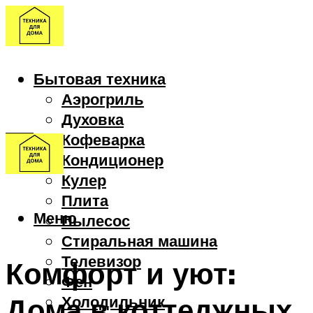
Бытовая техника
Аэрогриль
Духовка
Кофеварка
Кондиционер
Кулер
Плита
Меню
Пылесос
Стиральная машина
Телевизор
Комфорт и уют:
Фен
Дома в коттеджных
Холодильник