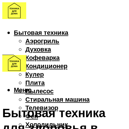
Бытовая техника
Аэрогриль
Духовка
Кофеварка
Кондиционер
Кулер
Плита
Меню
Пылесос
Стиральная машина
Телевизор
Бытовая техника
Фен
для здоровья в
Холодильник