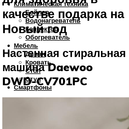
Климатическая техника
качестве подарка на
Бойлер
Водонагреватель
Новый год
Конвектор
Обогреватель
Мебель
Настенная стиральная
Диван
Кровать
машина Daewoo
Стол
DWD-CV701PC
Стул
Смартфоны
Меню