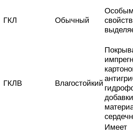
Особы
ГКЛ
Обычный
свойств
выделя
Покрыв
импрег
картоно
антигри
ГКЛВ
Влагостойкий
гидроф
добавки
матери
сердечн
Имеет