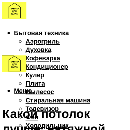
Бытовая техника
Аэрогриль
Духовка
Кофеварка
Кондиционер
Кулер
Плита
Меню
Пылесос
Стиральная машина
Телевизор
Какой потолок
Фен
лучше: натяжной
Холодильник