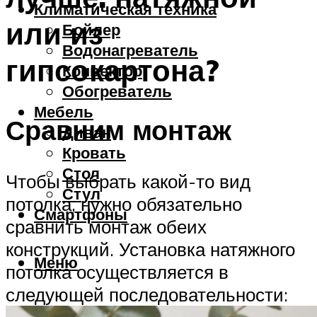
Климатическая техника
или из
Бойлер
Водонагреватель
гипсокартона?
Конвектор
Обогреватель
Мебель
Сравним монтаж
Диван
Кровать
Стол
Чтобы выбрать какой-то вид
Стул
потолка, нужно обязательно
Смартфоны
сравнить монтаж обеих
конструкций. Установка натяжного
Меню
потолка осуществляется в
следующей последовательности: