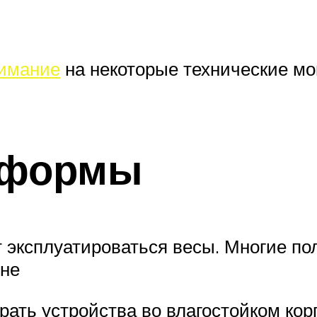
нимание
на некоторые технические мо
тформы
ут эксплуатироваться весы. Многие п
уне
ать устройства во влагостойком кор