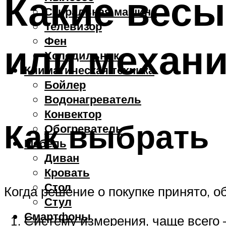
Какие весы
Стиральная машина
Телевизор
Фен
или механи
Холодильник
Климатическая техника
Бойлер
Водонагреватель
Конвектор
Как выбрать
Обогреватель
Мебель
Диван
Кровать
Стол
Когда решение о покупке принято, 
Стул
Смартфоны
Систему измерения, чаще всего –