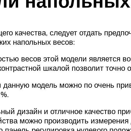
ли напольных
го качества, следует отдать предп
ких напольных весов:
стью весов этой модели является во
 контрастной шкалой позволит точно 
данную модель можно по очень прив
1%.
ный дизайн и отличное качество при
йства можно производить измерения 
 панель регулировка нулевого полож