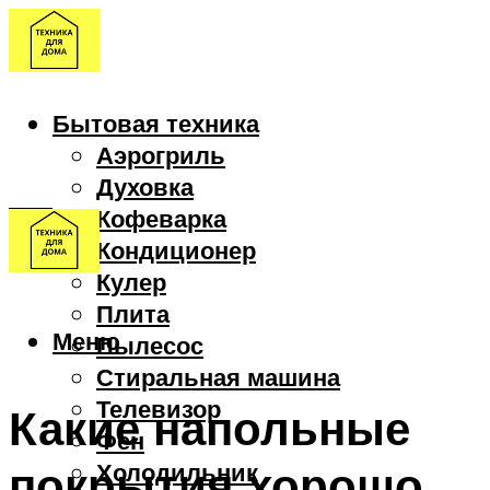
Бытовая техника
Аэрогриль
Духовка
Кофеварка
Кондиционер
Кулер
Плита
Меню
Пылесос
Стиральная машина
Телевизор
Какие напольные
Фен
покрытия хорошо
Холодильник