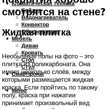
Климатическая техника
смотрятся на стене?
Бойлер
Водонагреватель
Конвектор
Жидкая плитка
Обогреватель
Мебель
Диван
Кровать
Необычные полы на фото – это
Стол
плитка из поликарбоната. Она
Стул
имеет несколько слоёв, между
Смартфоны
которыми размещается жидкая
краска. Если пройтись по такому
Меню
полу, краска при нажатии
принимает произвольный вид