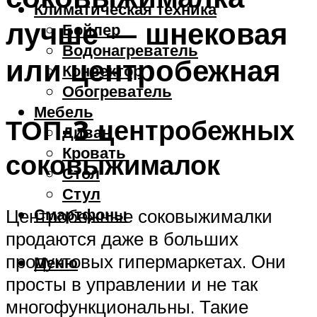
Климатическая техника
лучше — шнековая
Бойлер
Водонагреватель
или центробежная
Конвектор
Обогреватель
Мебель
ТОП-3 центробежных
Диван
Кровать
соковыжималок
Стол
Стул
Смартфоны
Центробежные соковыжималки
продаются даже в больших
продуктовых гипермаркетах. Они
Меню
просты в управлении и не так
многофункциональны. Такие