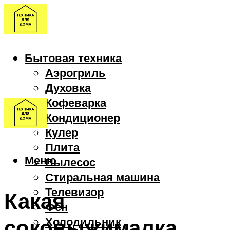
Бытовая техника
Аэрогриль
Духовка
Кофеварка
Кондиционер
Кулер
Плита
Меню
Пылесос
Стиральная машина
Телевизор
Какая
Фен
соковыжималка
Холодильник