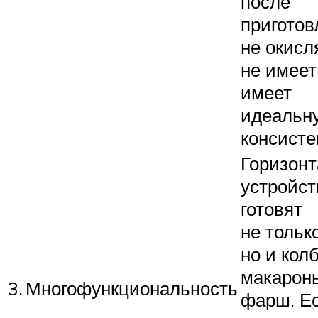
после
приготов
не окисл
не имеет
имеет
идеальн
консисте
Горизон
устройст
готовят
не только
но и колб
макарон
3.
Многофункциональность
фарш. Е