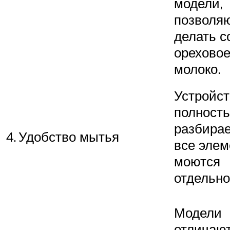
модели,
позволя
делать с
орехово
молоко.
Устройст
полност
разбирае
4.
Удобство мытья
все эле
моются
отдельно
Модели
отличаю