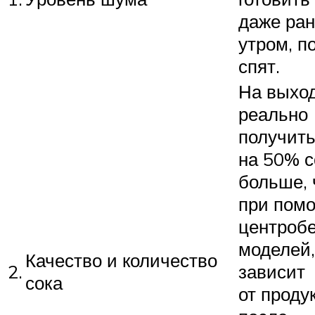
даже ра
утром, п
спят.
На выхо
реально
получит
на 50% с
больше,
при пом
центроб
моделей,
Качество и количество
2.
зависит
сока
от проду