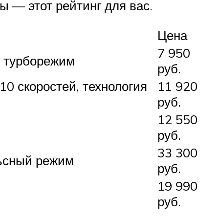
ы — этот рейтинг для вас.
Цена
7 950
, турборежим
руб.
0 скоростей, технология
11 920
руб.
12 550
руб.
33 300
льсный режим
руб.
19 990
руб.