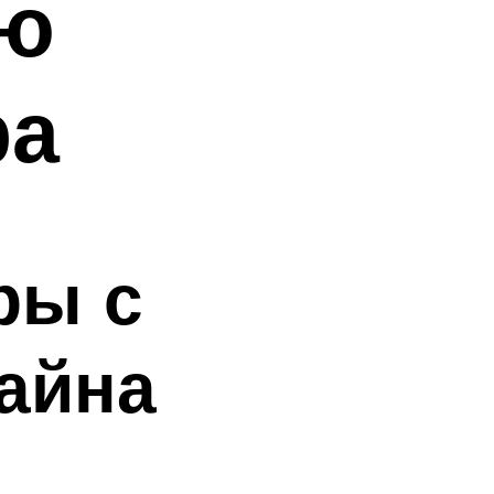
ую
ра
ры с
айна