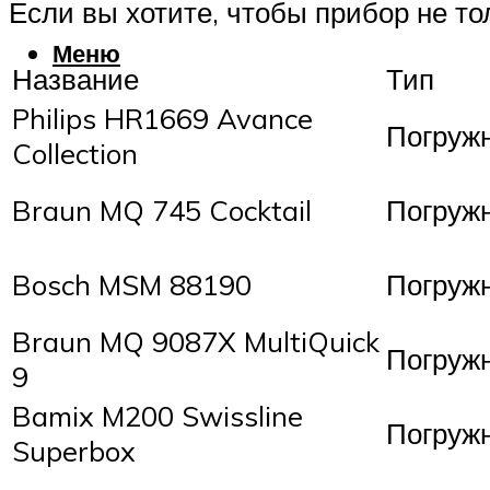
Если вы хотите, чтобы прибор не то
Меню
Название
Тип
Philips HR1669 Avance
Погруж
Collection
Braun MQ 745 Cocktail
Погруж
Bosch MSM 88190
Погруж
Braun MQ 9087X MultiQuick
Погруж
9
Bamix M200 Swissline
Погруж
Superbox