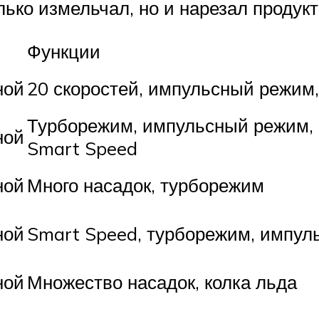
лько измельчал, но и нарезал продукт
Функции
ной
20 скоростей, импульсный режим
Турборежим, импульсный режим, 1
ной
Smart Speed
ной
Много насадок, турборежим
ной
Smart Speed, турборежим, импу
ной
Множество насадок, колка льда