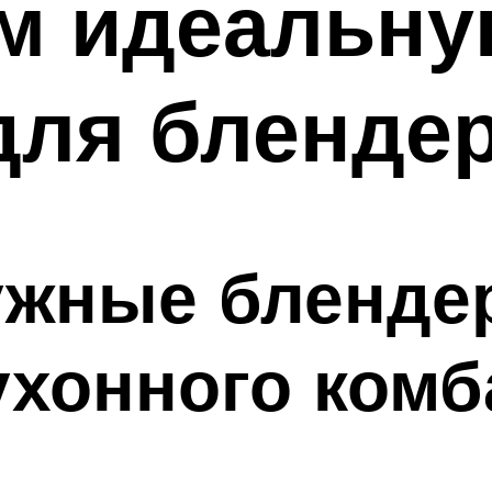
м идеальн
для бленде
ужные бленде
ухонного комб