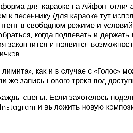
форма для караоке на Айфон, отлича
 к песеннику (для караоке тут испо
онтент в свободном режиме и условий
раться, когда подпевать и держать 
ия закончится и появится возможнос
ичков.
лимита», как и в случае с «Голос» м
ли же запись нового трека под досту
жажды сцены. Если захотелось подел
 Instagram и выложить новую композ