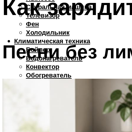
Как заряди
Стиральная машина
Телевизор
Фен
Холодильник
Климатическая техника
Песни без ли
Бойлер
Водонагреватель
Конвектор
Обогреватель
Мебель
Диван
Кровать
Стол
Стул
Смартфоны