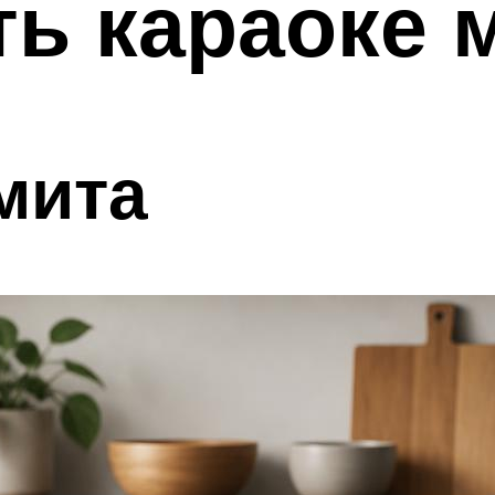
ть караоке
мита