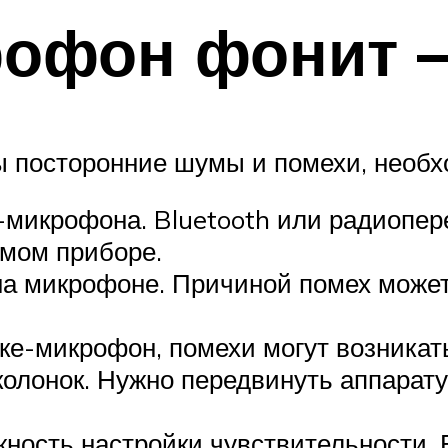
рофон фонит —
ы посторонние шумы и помехи, необх
-микрофона. Bluetooth или радиопер
амом приборе.
 на микрофоне. Причиной помех може
ке-микрофон, помехи могут возникат
колонок. Нужно передвинуть аппарату
ность настройки чувствительности