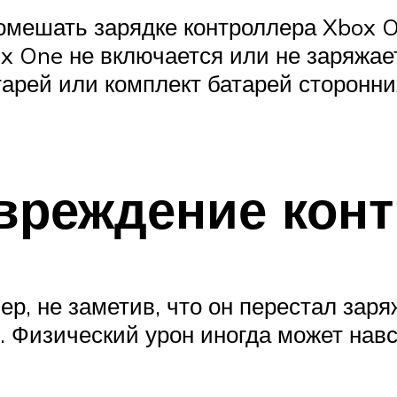
омешать зарядке контроллера Xbox 
x One не включается или не заряжае
тарей или комплект батарей сторонни
вреждение конт
р, не заметив, что он перестал заря
 Физический урон иногда может навс