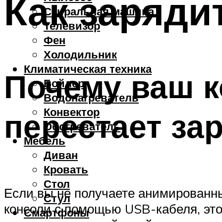
Как заряди
Стиральная машина
Телевизор
Фен
Холодильник
Климатическая техника
Почему ваш к
Бойлер
Водонагреватель
Конвектор
перестает за
Обогреватель
Мебель
Диван
Кровать
Стол
Если вы не получаете анимированны
Стул
консоли с помощью USB-кабеля, эт
Смартфоны