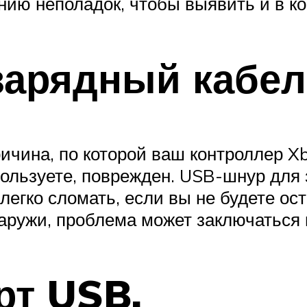
нию неполадок, чтобы выявить и в к
арядный кабел
ичина, по которой ваш контроллер X
пользуете, поврежден. USB-шнур для
егко сломать, если вы не будете ост
ружи, проблема может заключаться 
рт USB.