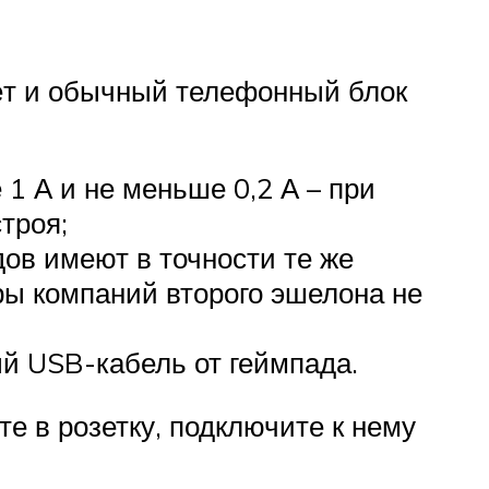
дёт и обычный телефонный блок
1 А и не меньше 0,2 А – при
троя;
ов имеют в точности те же
ары компаний второго эшелона не
ый USB-кабель от геймпада.
е в розетку, подключите к нему