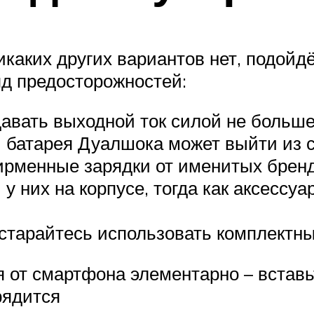
никаких других вариантов нет, подой
яд предосторожностей:
авать выходной ток силой не больше 
й батарея Дуалшока может выйти из с
ирменные зарядки от именитых бренд
 у них на корпусе, тогда как аксессу
а старайтесь использовать комплектн
 от смартфона элементарно – вставьт
рядится