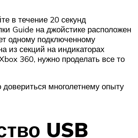
те в течение 20 секунд
опки Guide на джойстике расположен
ует одному подключенному
на из секций на индикаторах
Xbox 360, нужно проделать все то
о довериться многолетнему опыту
йство USB