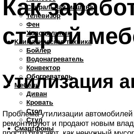
Как зарабо
Стиральная машина
Телевизор
Фен
старой ме
Холодильник
Климатическая техника
Бойлер
Водонагреватель
Конвектор
Утилизация 
Обогреватель
Мебель
Диван
Кровать
Стол
Проблема утилизации автомобилей с
Стул
ремонтируют и продают новым владе
Смартфоны
просто бросают, как ненужный мусор