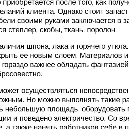
риобретается после того, как получен
еланий клиента. Однако стоит запаст
ебели своими руками заключается в з
я степлер, скобы, ткань, поролон.
личия шпона, лака и горячего утюга.
окрыть ее новым слоем. Материалов и
о, гораздо важнее обладать фантази
бросовестно.
может осуществляться непосредственн
ожным. Но можно выполнять такие раб
ь небольшую площадь, оборудовать 
ции и поведено электричество. Со в
 а также нанять работников себе в 