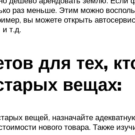
о дешево арендовать землю. Если фи
лько раз меньше. Этим можно воспол
имер, вы можете открыть автосервис
и т.д.
тов для тех, кт
старых вещах:
тарых вещей, назначайте адекватну
стоимости нового товара. Также изу