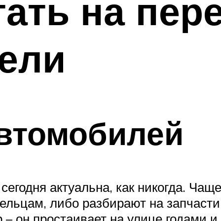
тать на пер
бели
автомобилей
егодня актуальна, как никогда. Чащ
льцам, либо разбирают на запчасти.
 – он простаивает на улице годами и