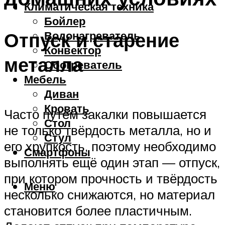
Климатическая техника
Бойлер
Отпуск и старение
Водонагреватель
Конвектор
металла
Обогреватель
Мебель
Диван
Кровать
Часто путём закалки повышается
Стол
не только твёрдость металла, но и
Стул
его хрупкость, поэтому необходимо
Смартфоны
выполнять ещё один этап — отпуск,
при котором прочность и твёрдость
Меню
несколько снижаются, но материал
становится более пластичным.