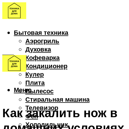
Бытовая техника
Аэрогриль
Духовка
Кофеварка
Кондиционер
Кулер
Плита
Меню
Пылесос
Стиральная машина
Телевизор
Как закалить нож в
Фен
домашних условиях
Холодильник