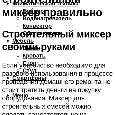
Климатическая техника
миксер правильно
Бойлер
Водонагреватель
Конвектор
Строительный миксер
Обогреватель
Мебель
своими руками
Диван
Кровать
Стол
Если устройство необходимо для
Стул
разового использования в процессе
Смартфоны
проведения домашнего ремонта не
стоит тратить деньги на покупку
Меню
оборудования. Миксер для
строительных смесей можно
сделать самостоятельно из