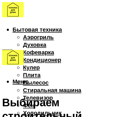
Бытовая техника
Аэрогриль
Духовка
Кофеварка
Кондиционер
Кулер
Плита
Меню
Пылесос
Стиральная машина
Телевизор
Выбираем
Фен
строительный
Холодильник