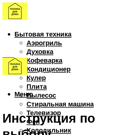
Бытовая техника
Аэрогриль
Духовка
Кофеварка
Кондиционер
Кулер
Плита
Меню
Пылесос
Стиральная машина
Телевизор
Инструкция по
Фен
выбору
Холодильник