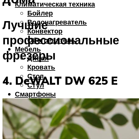
Климатическая техника
Бойлер
Лучшие
Водонагреватель
Конвектор
профессиональные
Обогреватель
Мебель
фрезеры
Диван
Кровать
Стол
4. DeWALT DW 625 E
Стул
Смартфоны
Меню