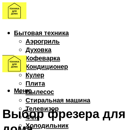
Бытовая техника
Аэрогриль
Духовка
Кофеварка
Кондиционер
Кулер
Плита
Меню
Пылесос
Стиральная машина
Телевизор
Выбор фрезера для
Фен
дома
Холодильник