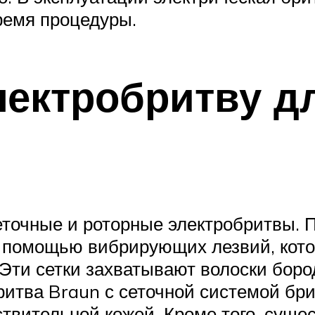
ремя процедуры.
лектробритву д
точные и роторные электробритвы. 
с помощью вибрирующих лезвий, кото
Эти сетки захватывают волоски бор
бритва Braun с сеточной системой бр
твительной кожей. Кроме того, суще