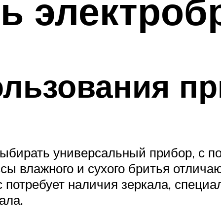
ь электроб
ользования п
выбирать универсальный прибор, с п
сы влажного и сухого бритья отличаю
 потребует наличия зеркала, специал
ала.