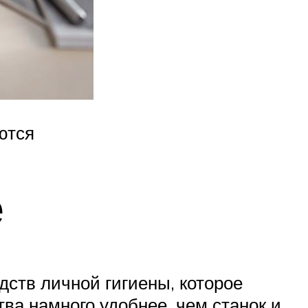
ются
е
ств личной гигиены, которое
ва намного удобнее, чем станок и