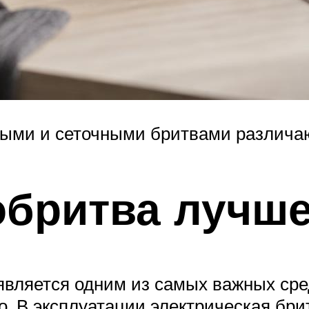
ными и сеточными бритвами различа
обритва лучш
вляется одним из самых важных сред
. В эксплуатации электрическая брит