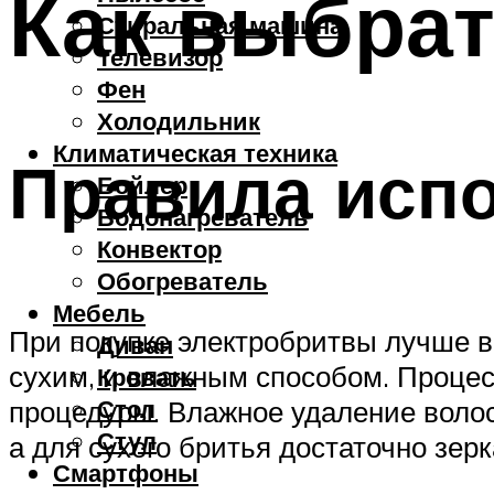
Как выбрат
Стиральная машина
Телевизор
Фен
Холодильник
Климатическая техника
Правила исп
Бойлер
Водонагреватель
Конвектор
Обогреватель
Мебель
При покупке электробритвы лучше 
Диван
сухим, и влажным способом. Процес
Кровать
Стол
процедуры. Влажное удаление волос
Стул
а для сухого бритья достаточно зерк
Смартфоны