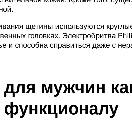
ной.
ривания щетины используются кругл
енных головках. Электробритва Phili
ье и способна справиться даже с нер
 для мужчин ка
и функционалу