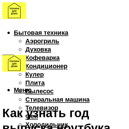
Бытовая техника
Аэрогриль
Духовка
Кофеварка
Кондиционер
Кулер
Плита
Меню
Пылесос
Стиральная машина
Телевизор
Как узнать год
Фен
выпуска ноутбука
Холодильник