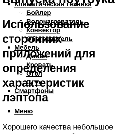
Климатическая техника
Бойлер
Использование
Водонагреватель
Конвектор
сторонних
Обогреватель
Мебель
приложений для
Диван
Кровать
определения
Стол
характеристик
Стул
Смартфоны
лэптопа
Меню
Хорошего качества небольшое