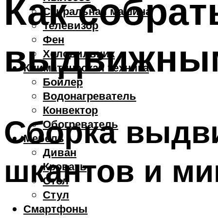
Как собрат
Стиральная машина
Телевизор
Фен
выдвижны
Холодильник
Климатическая техника
Бойлер
Водонагреватель
Конвектор
Сборка выдв
Обогреватель
Мебель
Диван
шкантов и м
Кровать
Стол
Стул
Смартфоны