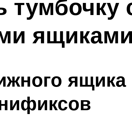
ь тумбочку 
ми ящикам
ижного ящика
инификсов