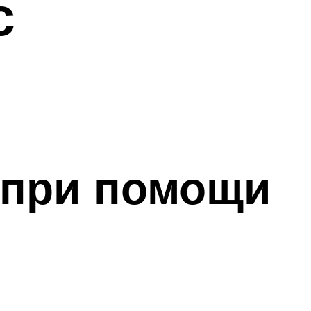
с
и
 при помощи