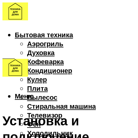
Бытовая техника
Аэрогриль
Духовка
Кофеварка
Кондиционер
Кулер
Плита
Меню
Пылесос
Стиральная машина
Телевизор
Установка и
Фен
подключение
Холодильник