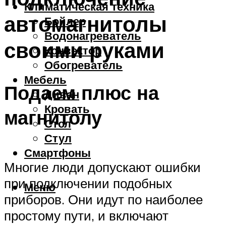
Климатическая техника
автомагнитолы
Бойлер
Водонагреватель
своими руками
Конвектор
Обогреватель
Мебель
Подаем плюс на
Диван
Кровать
магнитолу
Стол
Стул
Смартфоны
Многие люди допускают ошибки
при подключении подобных
Меню
приборов. Они идут по наиболее
простому пути, и включают