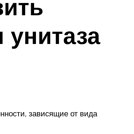
вить
 унитаза
енности, зависящие от вида