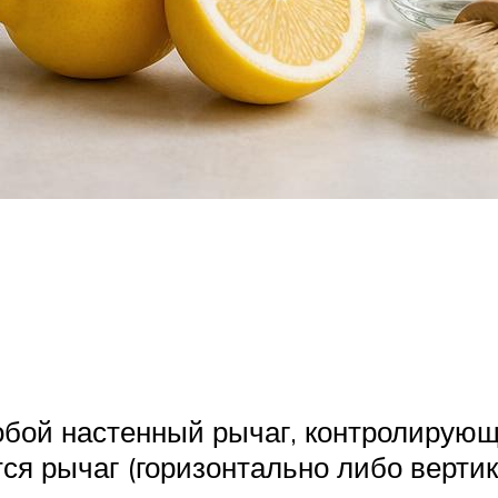
обой настенный рычаг, контролирующ
ется рычаг (горизонтально либо верти