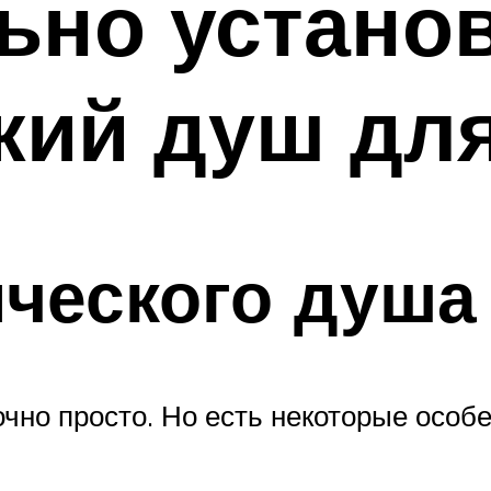
ьно устано
кий душ для
ческого душа
чно просто. Но есть некоторые особ