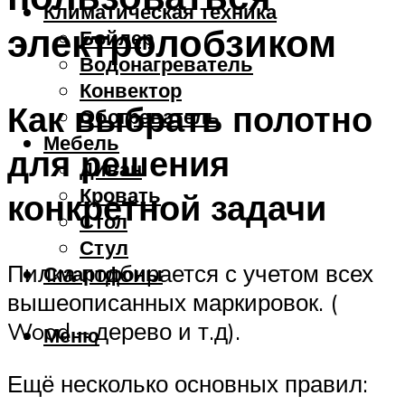
Климатическая техника
электролобзиком
Бойлер
Водонагреватель
Конвектор
Как выбрать полотно
Обогреватель
Мебель
для решения
Диван
Кровать
конкретной задачи
Стол
Стул
Пилка подбирается с учетом всех
Смартфоны
вышеописанных маркировок. (
Wood – дерево и т.д).
Меню
Ещё несколько основных правил: