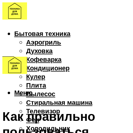
Бытовая техника
Аэрогриль
Духовка
Кофеварка
Кондиционер
Кулер
Плита
Меню
Пылесос
Стиральная машина
Телевизор
Как правильно
Фен
пользоваться
Холодильник