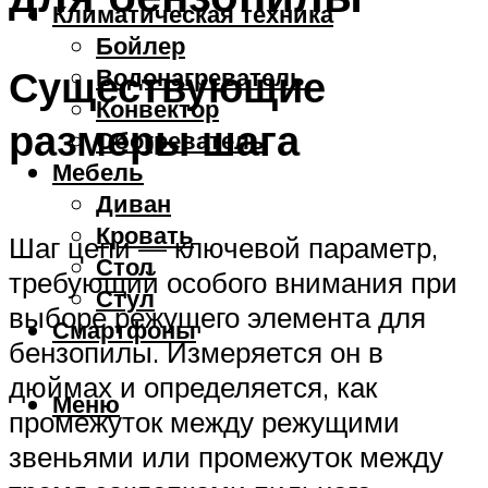
Климатическая техника
Бойлер
Существующие
Водонагреватель
Конвектор
размеры шага
Обогреватель
Мебель
Диван
Кровать
Шаг цепи — ключевой параметр,
Стол
требующий особого внимания при
Стул
выборе режущего элемента для
Смартфоны
бензопилы. Измеряется он в
дюймах и определяется, как
Меню
промежуток между режущими
звеньями или промежуток между