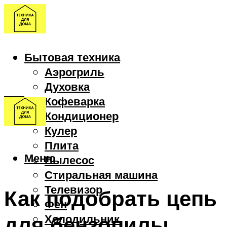
Бытовая техника
Аэрогриль
Духовка
Кофеварка
Кондиционер
Кулер
Плита
Меню
Пылесос
Стиральная машина
Телевизор
Как подобрать цепь
Фен
для бензопилы
Холодильник