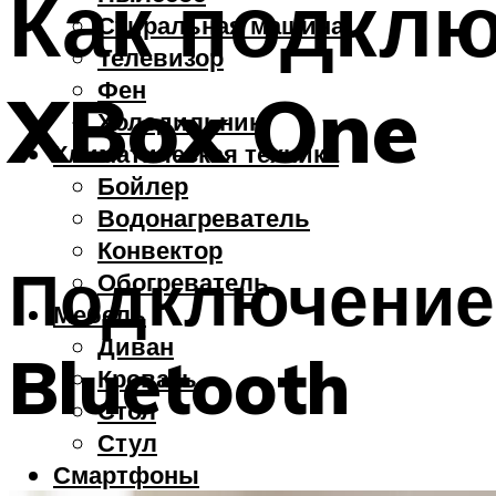
Как подклю
Стиральная машина
Телевизор
Фен
XBox One
Холодильник
Климатическая техника
Бойлер
Водонагреватель
Конвектор
Подключение
Обогреватель
Мебель
Диван
Bluetooth
Кровать
Стол
Стул
Смартфоны