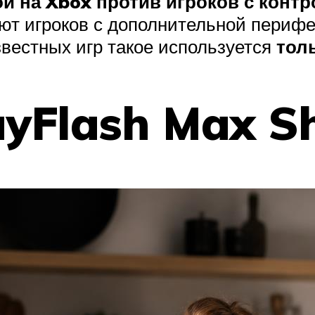
й на Xbox против игроков с контр
т игроков с дополнительной перифер
звестных игр такое используется
толь
yFlash Max S