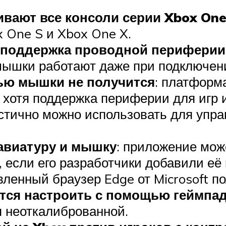
вают все консоли серии Xbox One
 One S и Xbox One X.
 поддержка проводной периферии
мышки работают даже при подключен
ью мышки не получится
: платформа
 хотя поддержка периферии для игр 
астично можно использовать для упр
авиатуру и мышку
: приложение мож
 если его разработчики добавили её 
ленный браузер Edge от Microsoft п
тся настроить с помощью геймпад
я неоткалиброванной.