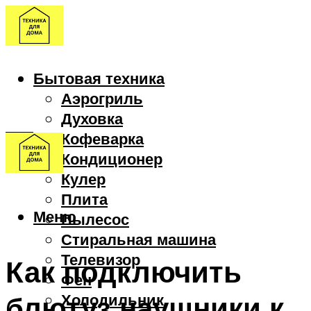
Бытовая техника
Аэрогриль
Духовка
Кофеварка
Кондиционер
Кулер
Плита
Меню
Пылесос
Стиральная машина
Телевизор
Как подключить
Фен
блютуз наушники к
Холодильник