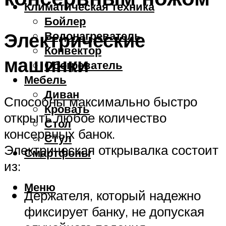
Климатическая техника
Бойлер
Электрические
Водонагреватель
Конвектор
машинки
Обогреватель
Мебель
Диван
Способны максимально быстро
Кровать
открыть любое количество
Стол
консервных банок.
Стул
Электрическая открывалка состоит
Смартфоны
из:
Меню
Держателя, который надежно
фиксирует банку, не допуская