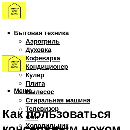
Бытовая техника
Аэрогриль
Духовка
Кофеварка
Кондиционер
Кулер
Плита
Меню
Пылесос
Стиральная машина
Телевизор
Как пользоваться
Фен
консервным ножом
Холодильник