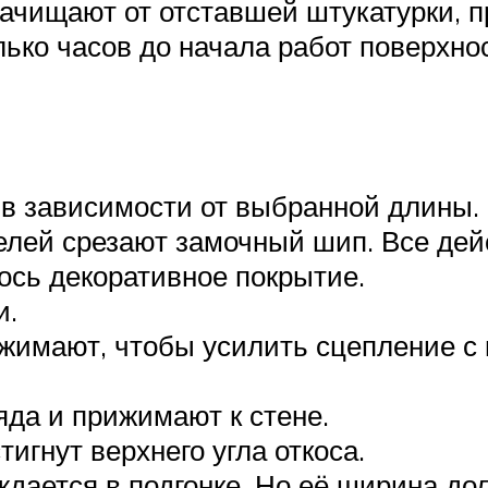
зачищают от отставшей штукатурки, 
ько часов до начала работ поверхнос
в зависимости от выбранной длины.
амелей срезают замочный шип. Все д
ось декоративное покрытие.
и.
ижимают, чтобы усилить сцепление с
яда и прижимают к стене.
игнут верхнего угла откоса.
ждается в подгонке. Но её ширина до