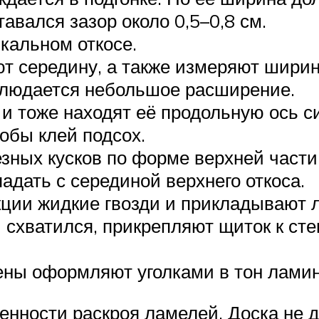
авался зазор около 0,5–0,8 см.
кальном откосе.
ют середину, а также измеряют ширин
аблюдается небольшое расширение.
и тоже находят её продольную ось с
обы клей подсох.
зных кусков по форме верхней части
адать с серединой верхнего откоса.
кции жидкие гвозди и прикладывают л
 схватился, прикрепляют щиток к ст
тены оформляют уголками в тон ламин
енности раскроя ламелей. Доска не 