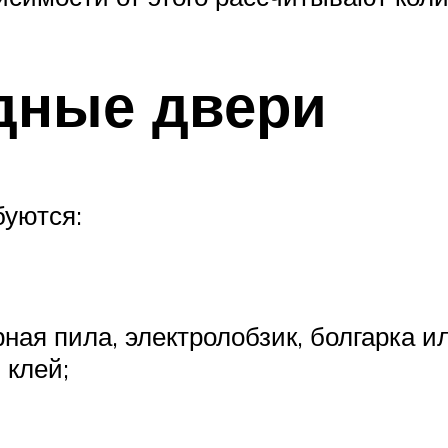
дные двери
буются:
ая пила, электролобзик, болгарка и
 клей;