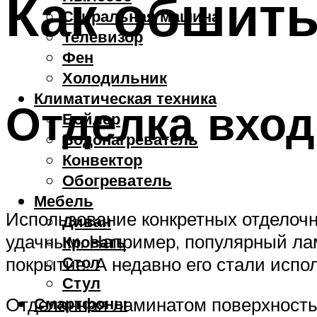
Как обшит
Стиральная машина
Телевизор
Фен
Холодильник
Климатическая техника
Отделка вхо
Бойлер
Водонагреватель
Конвектор
Обогреватель
Мебель
Использование конкретных отделочн
Диван
удачным. Например, популярный лам
Кровать
Стол
покрытие. А недавно его стали испо
Стул
Отделанная ламинатом поверхност
Смартфоны