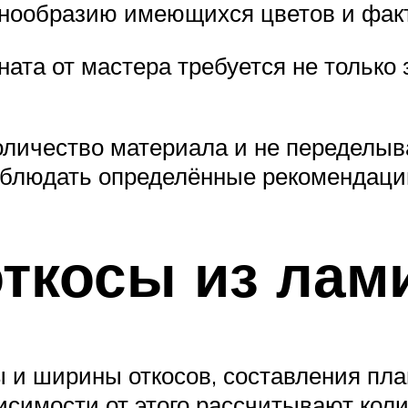
знообразию имеющихся цветов и факт
та от мастера требуется не только з
оличество материала и не переделыва
облюдать определённые рекомендации
откосы из лам
 и ширины откосов, составления пла
висимости от этого рассчитывают ко