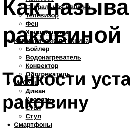
Как называ
Стиральная машина
Телевизор
Фен
раковиной
Холодильник
Климатическая техника
Бойлер
Водонагреватель
Конвектор
Тонкости уст
Обогреватель
Мебель
Диван
раковину
Кровать
Стол
Стул
Смартфоны