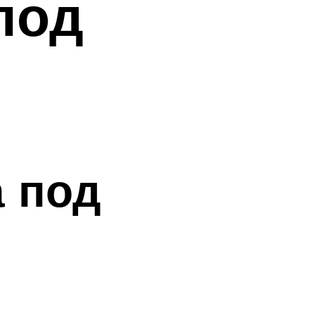
под
а под