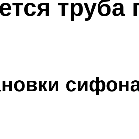
ется труба 
ановки сифон