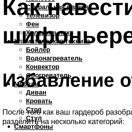
Как навест
Стиральная машина
Телевизор
Фен
шифоньер
Холодильник
Климатическая техника
Бойлер
Водонагреватель
Конвектор
Избавление 
Обогреватель
Мебель
Диван
Кровать
Стол
После того как ваш гардероб разобр
Стул
разделить на несколько категорий:
Смартфоны