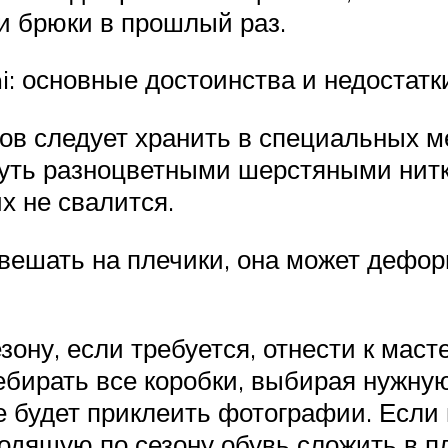
ти брюки в прошлый раз.
i: основные достоинства и недостатк
ов следует хранить в специальных м
уть разноцветными шерстяными нитка
их не свалится.
вешать на плечики, она может дефо
езону, если требуется, отнести к маст
бирать все коробки, выбирая нужную
е будет приклеить фотографии. Если 
ходящую по сезону обувь сложить в п