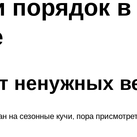
и порядок в
е
от ненужных в
ан на сезонные кучи, пора присмотре