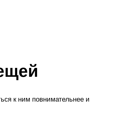
ещей
ться к ним повнимательнее и