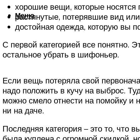
хорошие вещи, которые носятся 
Меню
растянутые, потерявшие вид или
достойная одежда, которую вы п
С первой категорией все понятно. Эт
остальное убрать в шифоньер.
Если вещь потеряла свой первонача
надо положить в кучу на выброс. Т
можно смело отнести на помойку и не
ни на даче.
Последняя категория – это то, что в
была куплена с огромной скидкой, н