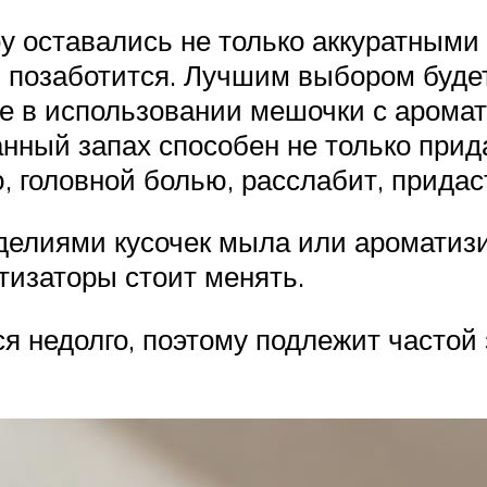
 оставались не только аккуратными
м позаботится. Лучшим выбором буде
ые в использовании мешочки с арома
ный запах способен не только прид
 головной болью, расслабит, придаст
делиями кусочек мыла или ароматиз
тизаторы стоит менять.
я недолго, поэтому подлежит частой