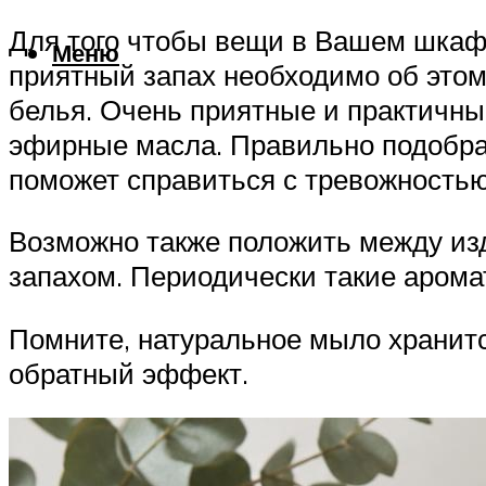
Для того чтобы вещи в Вашем шкафу
Меню
приятный запах необходимо об это
белья. Очень приятные и практичн
эфирные масла. Правильно подобран
поможет справиться с тревожностью,
Возможно также положить между из
запахом. Периодически такие арома
Помните, натуральное мыло хранитс
обратный эффект.