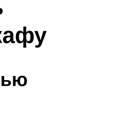
ь
кафу
лью