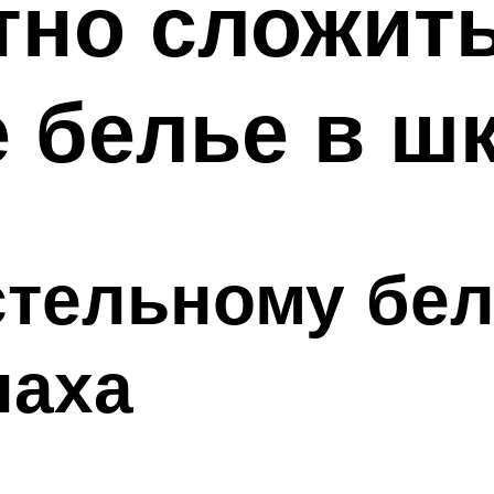
тно сложит
 белье в ш
стельному бе
паха