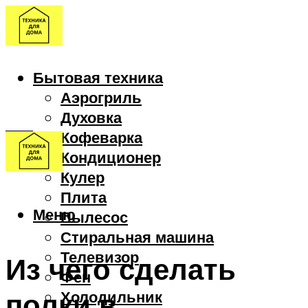
Бытовая техника
Аэрогриль
Духовка
Кофеварка
Кондиционер
Кулер
Плита
Меню
Пылесос
Стиральная машина
Телевизор
Из чего сделать
Фен
полки в
Холодильник