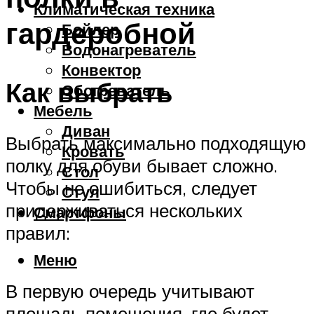
Климатическая техника
гардеробной
Бойлер
Водонагреватель
Конвектор
Как выбрать
Обогреватель
Мебель
Диван
Выбрать максимально подходящую
Кровать
полку для обуви бывает сложно.
Стол
Чтобы не ошибиться, следует
Стул
придерживаться нескольких
Смартфоны
правил:
Меню
В первую очередь учитывают
площадь помещения, где будет