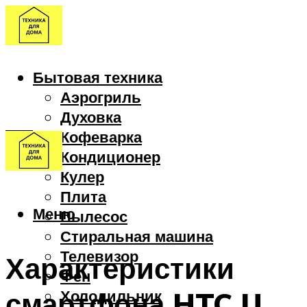
Бытовая техника
Аэрогриль
Духовка
Кофеварка
Кондиционер
Кулер
Плита
Меню
Пылесос
Стиральная машина
Телевизор
Характеристики
Фен
смартфона HTC U
Холодильник