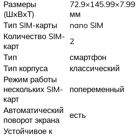
Размеры
72.9×145.99×7.99
(ШxВxТ)
мм
Тип SIM-карты
nano SIM
Количество SIM-
2
карт
Тип
смартфон
Тип корпуса
классический
Режим работы
нескольких SIM-
попеременный
карт
Автоматический
есть
поворот экрана
Устойчивое к