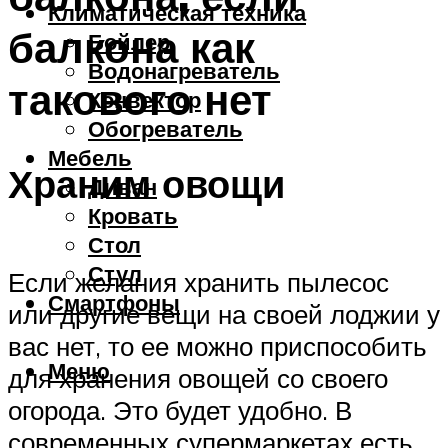
Климатическая техника
балкона как
Бойлер
Водонагреватель
такового нет
Конвектор
Обогреватель
Мебель
Храним овощи
Диван
Кровать
Стол
Стул
Если желания хранить пылесос
Смартфоны
или другие вещи на своей лоджии у
вас нет, то ее можно приспособить
Меню
для хранения овощей со своего
огорода. Это будет удобно. В
современных супермаркетах есть