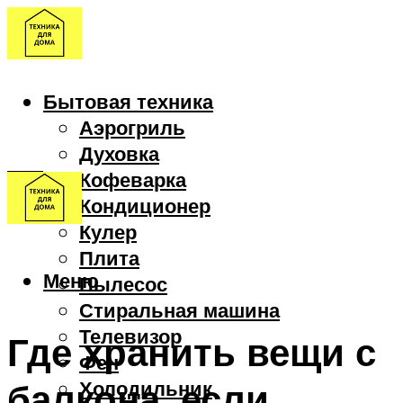
Бытовая техника
Аэрогриль
Духовка
Кофеварка
Кондиционер
Кулер
Плита
Меню
Пылесос
Стиральная машина
Телевизор
Где хранить вещи с
Фен
балкона, если
Холодильник