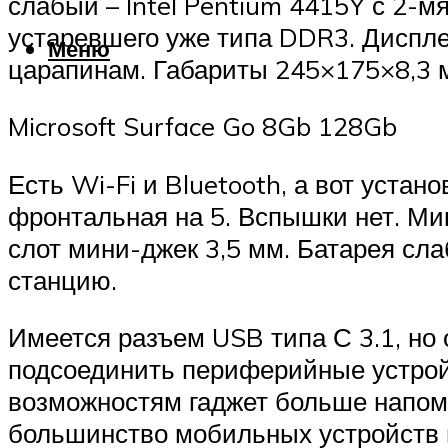
слабый – Intel Pentium 4415Y с 2-м
устаревшего уже типа DDR3. Диспле
Меню
царапинам. Габариты 245×175×8,3 м
Microsoft Surface Go 8Gb 128Gb
Есть Wi-Fi и Bluetooth, а вот уста
фронтальная на 5. Вспышки нет. Ми
слот мини-джек 3,5 мм. Батарея сла
станцию.
Имеется разъем USB типа С 3.1, но 
подсоединить периферийные устройс
возможностям гаджет больше напом
большинство мобильных устройств 