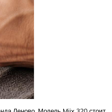
да Леново. Модель Miix 320 стоит