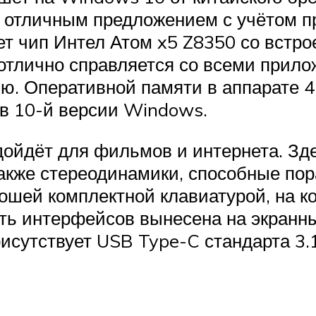
ся отличным предложением с учётом п
ает чип Интел Атом x5 Z8350 со вст
и отлично справляется со всеми при
ю. Оперативной памяти в аппарате 4 
 в 10-й версии Windows.
йдёт для фильмов и интернета. Зде
акже стереодинамики, способные по
рошей комплектной клавиатурой, на к
ть интерфейсов вынесена на экранны
исутствует USB Type-C стандарта 3.