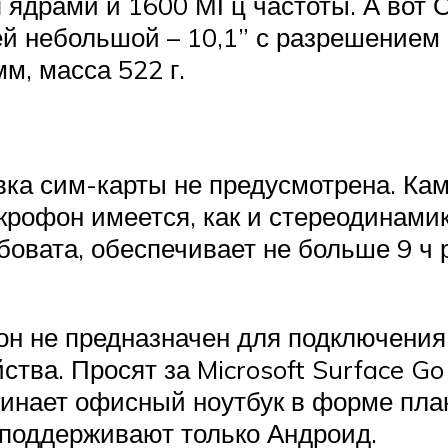
я ядрами и 1600 МГц частоты. А вот 
й небольшой – 10,1” с разрешением 
м, масса 522 г.
новка сим-карты не предусмотрена. К
крофон имеется, как и стереодинами
бовата, обеспечивает не больше 9 ч 
он не предназначен для подключения 
тва. Просят за Microsoft Surface G
инает офисный ноутбук в форме план
поддерживают только Андроид.