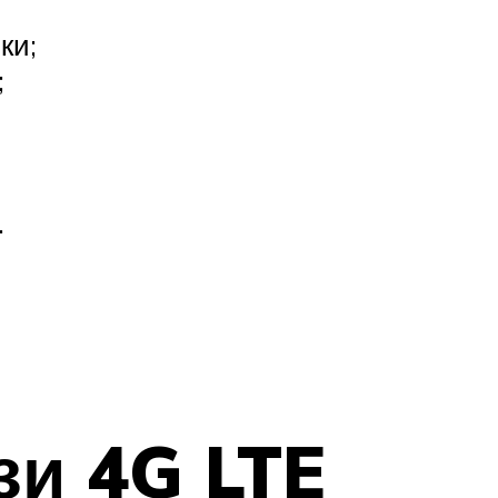
ки;
;
.
зи 4G LTE