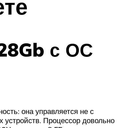
ете
128Gb с ОС
сть: она управляется не с
 устройств. Процессор довольно