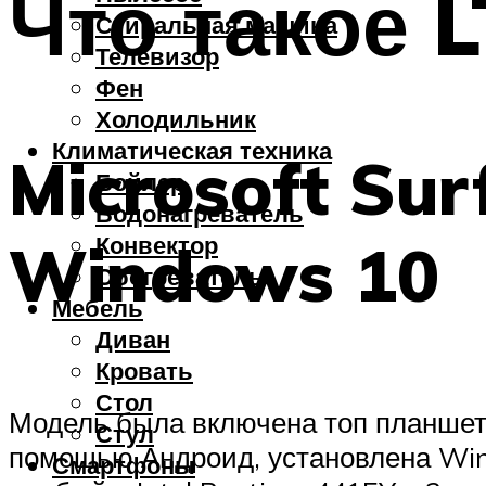
Что такое 
Стиральная машина
Телевизор
Фен
Холодильник
Климатическая техника
Microsoft Su
Бойлер
Водонагреватель
Конвектор
Windows 10
Обогреватель
Мебель
Диван
Кровать
Стол
Модель была включена топ планшето
Стул
помощью Андроид, установлена Win
Смартфоны