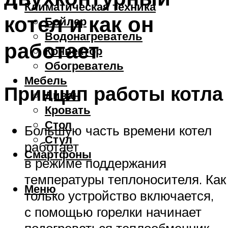
Климатическая техника
котел и как он
Бойлер
Водонагреватель
работает
Конвектор
Обогреватель
Мебель
Принцип работы котла
Диван
Кровать
Стол
Большую часть времени котел
Стул
работает
Смартфоны
в режиме поддержания
температуры теплоносителя. Как
Меню
только устройство включается,
с помощью горелки начинает