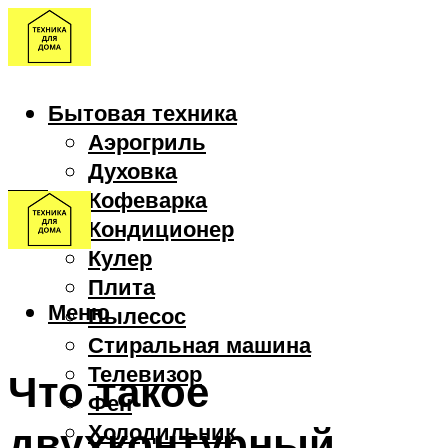
Бытовая техника
Аэрогриль
Духовка
Кофеварка
Кондиционер
Кулер
Плита
Меню
Пылесос
Стиральная машина
Телевизор
Что такое
Фен
двухконтурный
Холодильник