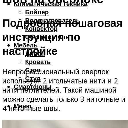
Климатическая техника
Бойлер
Подробная пошаговая
Водонагреватель
Конвектор
инструкция по
Обогреватель
Мебель
настройке
Диван
Кровать
Стол
Непрофессиональный оверлок
Стул
использует 2 игольчатые нити и 2
Смартфоны
нити петлителей. Такой машиной
можно сделать только 3 ниточные и
Меню
4 ниточные швы.