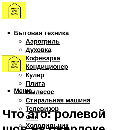
Бытовая техника
Аэрогриль
Духовка
Кофеварка
Кондиционер
Кулер
Плита
Меню
Пылесос
Стиральная машина
Телевизор
Что это: ролевой
Фен
шов на оверлоке
Холодильник