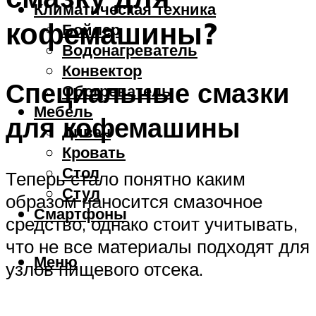
Климатическая техника
кофемашины?
Бойлер
Водонагреватель
Конвектор
Специальные смазки
Обогреватель
Мебель
для кофемашины
Диван
Кровать
Стол
Теперь стало понятно каким
Стул
образом наносится смазочное
Смартфоны
средство, однако стоит учитывать,
что не все материалы подходят для
Меню
узлов пищевого отсека.