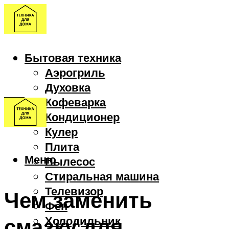
Бытовая техника
Аэрогриль
Духовка
Кофеварка
Кондиционер
Кулер
Плита
Меню
Пылесос
Стиральная машина
Телевизор
Чем заменить
Фен
смазку для
Холодильник